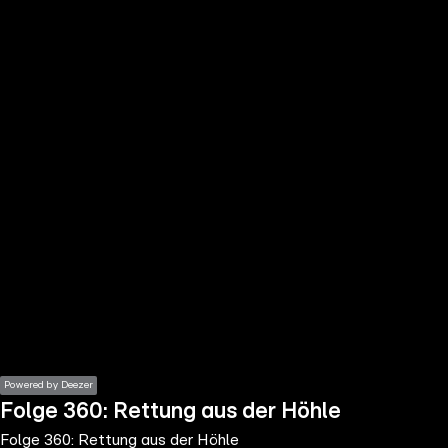
the
h page
 main
nt
the
ibility
ment
Powered by Deezer
Folge 360: Rettung aus der Höhle
Folge 360: Rettung aus der Höhle