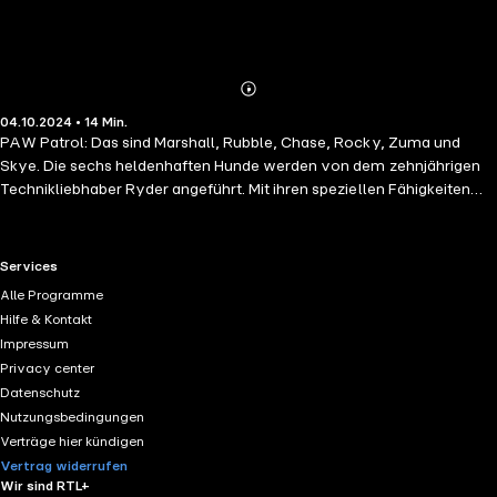
Abonnieren
Mehr
04.10.2024 • 14 Min.
Details
PAW Patrol: Das sind Marshall, Rubble, Chase, Rocky, Zuma und
Skye. Die sechs heldenhaften Hunde werden von dem zehnjährigen
Technikliebhaber Ryder angeführt. Mit ihren speziellen Fähigkeiten
und einzigartigen Fahrzeugen schaffen sie es, jede Mission zu
bewältigen. Für die PAW Patrol gilt: Kein Einsatz zu groß, keine Pfote
zu klein!
RTL+ useful links.
Services
Alle Programme
Hilfe & Kontakt
Impressum
Privacy center
Datenschutz
Nutzungsbedingungen
Verträge hier kündigen
Vertrag widerrufen
Wir sind RTL+