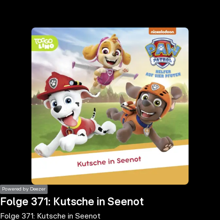
the
h page
 main
nt
the
ibility
ment
Powered by Deezer
Folge 371: Kutsche in Seenot
Folge 371: Kutsche in Seenot