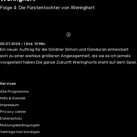
Folge 4: Die Fürstentochter von Weringhort
Abonnieren
Mehr
05.07.2024 • 1 Std. 13 Min.
Details
Ein neuer Auftrag für die Söldner Simon und Ganduran entwickelt
sich zu einer weitaus größeren Angelegenheit, als sie es ich jemals
vorgestellt haben.Die ganze Zukunft Weringhorts steht auf dem Spiel.
RTL+ useful links.
Services
Alle Programme
Hilfe & Kontakt
Impressum
Privacy center
Datenschutz
Nutzungsbedingungen
Verträge hier kündigen