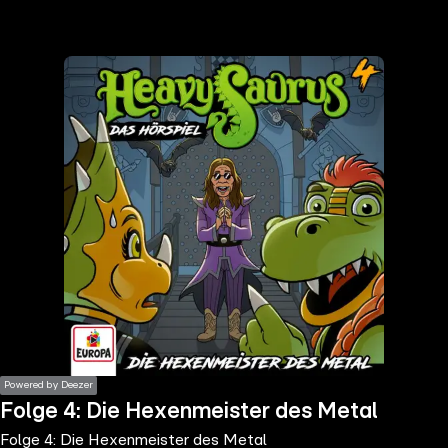
the
h page
 main
nt
the
ibility
ment
Powered by Deezer
Folge 4: Die Hexenmeister des Metal
Folge 4: Die Hexenmeister des Metal