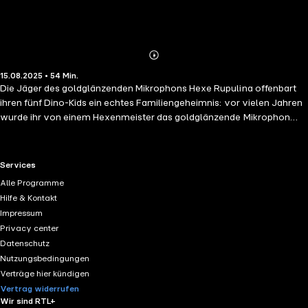
Abonnieren
Mehr
15.08.2025 • 54 Min.
Details
Die Jäger des goldglänzenden Mikrophons Hexe Rupulina offenbart
ihren fünf Dino-Kids ein echtes Familiengeheimnis: vor vielen Jahren
wurde ihr von einem Hexenmeister das goldglänzende Mikrophon
gestohlen. Dieses Mikrophon verlieh dem Besitzer die Kraft, den
Heavy Metal zu erfinden. Um Rupulinas Ehre wieder herzustellen,
beschliessen HEAVYSAURUS den gestohlenen Wertgegenstand
RTL+ useful links.
Services
zurückzuholen. Auf ihrer Abenteuerreise begegnen sie dabei
Alle Programme
zahlreichen aufregenden und verrückten Leuten, grummeligen
Hilfe & Kontakt
Wölfen und paranoiden Fledermäusen. HEAVYSAURUS Folge 4
Impressum
erzählt euch eine wilde, gruselige aber auch sehr spassige
Privacy center
Geschichte: nämlich die des Heavy Metal, der einzig wahren
Datenschutz
Musikgattung im Universum!
Nutzungsbedingungen
Verträge hier kündigen
Vertrag widerrufen
Wir sind RTL+