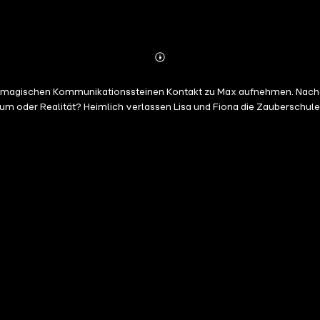
Abonnieren
Mehr
Details
on magischen Kommunikationssteinen Kontakt zu Max aufnehmen. Nachd
uf eine spannende Reise durch das magische