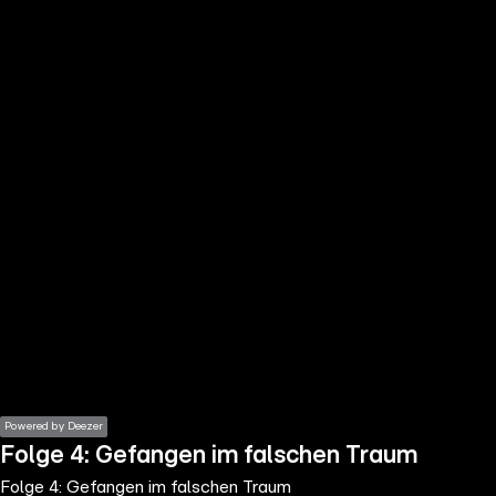
the
h page
 main
nt
the
ibility
ment
Powered by Deezer
Folge 4: Gefangen im falschen Traum
Folge 4: Gefangen im falschen Traum