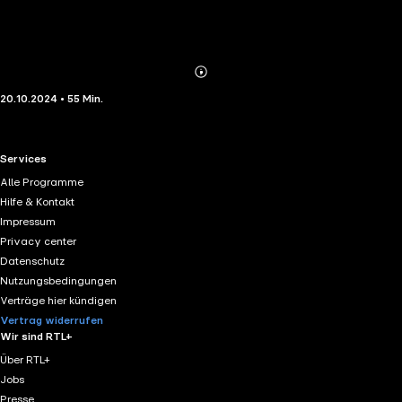
Abonnieren
Mehr
20.10.2024 • 55 Min.
Details
RTL+ useful links.
Services
Alle Programme
Hilfe & Kontakt
Impressum
Privacy center
Datenschutz
Nutzungsbedingungen
Verträge hier kündigen
Vertrag widerrufen
Wir sind RTL+
Über RTL+
Jobs
Presse