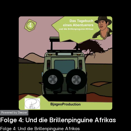
the
h page
 main
nt
the
ibility
ment
Powered by Deezer
Folge 4: Und die Brillenpinguine Afrikas
Folge 4: Und die Brillenpinguine Afrikas