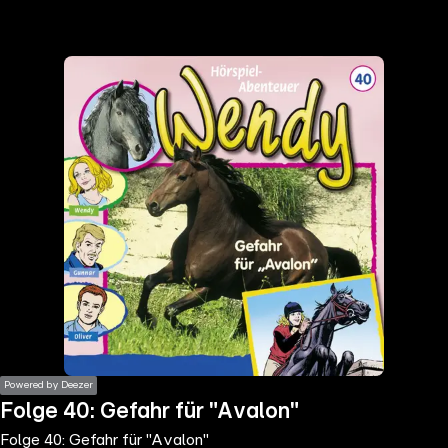
the
h page
 main
nt
the
ibility
ment
Powered by Deezer
Folge 40: Gefahr für "Avalon"
Folge 40: Gefahr für "Avalon"