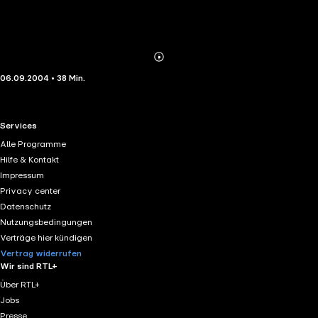
Abonnieren
Mehr
06.09.2004 • 38 Min.
Details
RTL+ useful links.
Services
Alle Programme
Hilfe & Kontakt
Impressum
Privacy center
Datenschutz
Nutzungsbedingungen
Verträge hier kündigen
Vertrag widerrufen
Wir sind RTL+
Über RTL+
Jobs
Presse