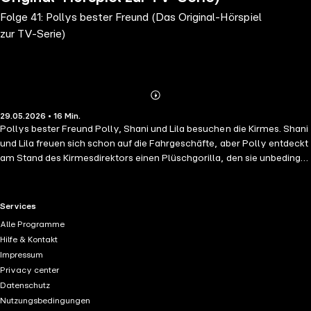
Folge 41: Pollys bester Freund (Das Original-Hörspiel
zur TV-Serie)
Abonnieren
Mehr
29.05.2026 • 16 Min.
Details
Pollys bester Freund Polly, Shani und Lila besuchen die Kirmes. Shani
und Lila freuen sich schon auf die Fahrgeschäfte, aber Polly entdeckt
am Stand des Kirmesdirektors einen Plüschgorilla, den sie unbedingt
haben möchte.
RTL+ useful links.
Services
Alle Programme
Hilfe & Kontakt
Impressum
Privacy center
Datenschutz
Nutzungsbedingungen