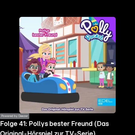
the
h page
 main
nt
the
ibility
ment
Powered by Deezer
Folge 41: Pollys bester Freund (Das
Original-Hörspiel zur TV-Serie)