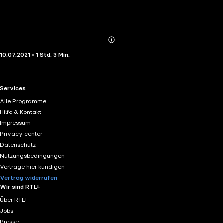
Abonnieren
Mehr
10.07.2021 • 1 Std. 3 Min.
Details
RTL+ useful links.
Services
Alle Programme
Hilfe & Kontakt
Impressum
Privacy center
Datenschutz
Nutzungsbedingungen
Verträge hier kündigen
Vertrag widerrufen
Wir sind RTL+
Über RTL+
Jobs
Presse