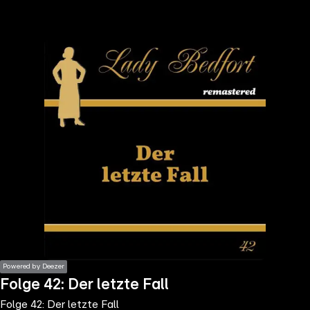
the
h page
 main
nt
the
ibility
ment
Powered by Deezer
Folge 42: Der letzte Fall
Folge 42: Der letzte Fall