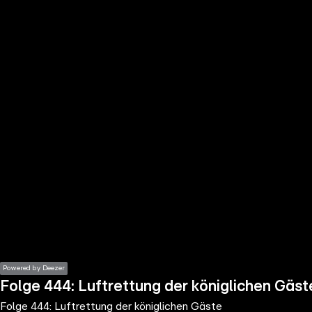
the
h page
 main
nt
the
ibility
ment
Powered by Deezer
Folge 444: Luftrettung der königlichen Gäst
Folge 444: Luftrettung der königlichen Gäste