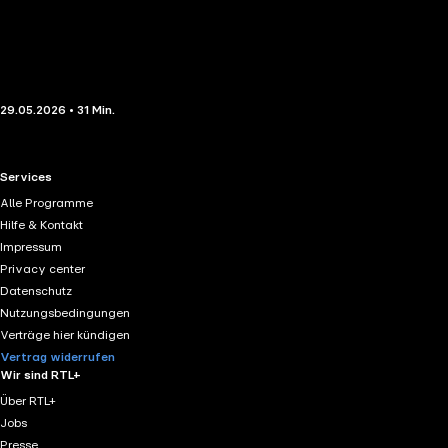
29.05.2026 • 31 Min.
RTL+ useful links.
Services
Alle Programme
Hilfe & Kontakt
Impressum
Privacy center
Datenschutz
Nutzungsbedingungen
Verträge hier kündigen
Vertrag widerrufen
Wir sind RTL+
Über RTL+
Jobs
Presse