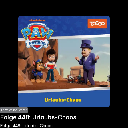
the
h page
 main
nt
the
ibility
ment
Powered by Deezer
Folge 448: Urlaubs-Chaos
Folge 448: Urlaubs-Chaos