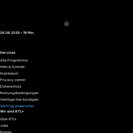
Abonnieren
Mehr
26.06.2026 • 18 Min.
Details
RTL+ useful links.
Services
Alle Programme
Hilfe & Kontakt
Impressum
Privacy center
Datenschutz
Nutzungsbedingungen
Verträge hier kündigen
Vertrag widerrufen
Wir sind RTL+
Über RTL+
Jobs
Presse