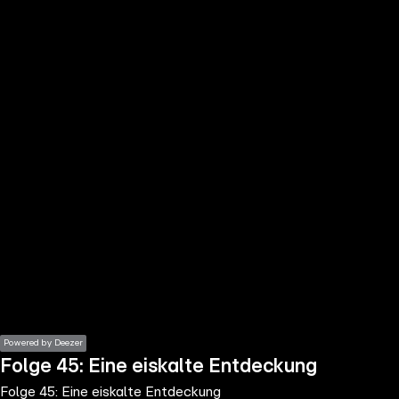
the
h page
 main
nt
the
ibility
ment
Powered by Deezer
Folge 45: Eine eiskalte Entdeckung
Folge 45: Eine eiskalte Entdeckung