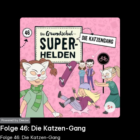
the
h page
 main
nt
the
ibility
ment
Powered by Deezer
Folge 46: Die Katzen-Gang
Folge 46: Die Katzen-Gang