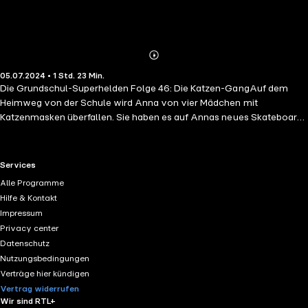
Abonnieren
Mehr
05.07.2024 • 1 Std. 23 Min.
Details
Die Grundschul-Superhelden Folge 46: Die Katzen-GangAuf dem
Heimweg von der Schule wird Anna von vier Mädchen mit
Katzenmasken überfallen. Sie haben es auf Annas neues Skateboard
abgesehen und Anna muss hilflos mit ansehen, wie die vier sich mit
ihrem Board aus dem Staub machen. Für die Grundschul-
Superhelden ist klar: Der Gang muss das Handwerk gelegt werden!
RTL+ useful links.
Services
Schnell entdecken sie, dass noch andere Schüler und Schülerinnen
Alle Programme
der Bärbel-Rapunzel-Schule Opfer der gemeinen Bande geworden
Hilfe & Kontakt
sind. Mit Caro als Lockvogel gelingt es Jonas, die Spur der
Impressum
Katzenmädchen bis zum Mädchengymnasium Elisenstift zu
Privacy center
verfolgen. Jetzt fehlt nur noch ein Plan, um die „Raub-Katzen“
Datenschutz
dingfest zu machen …
Nutzungsbedingungen
Verträge hier kündigen
Vertrag widerrufen
Wir sind RTL+