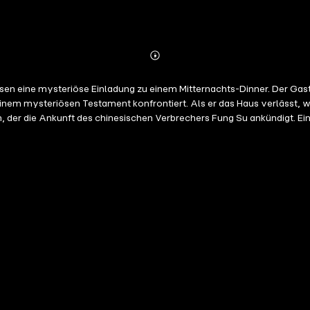
Abonnieren
Mehr
Details
n eine mysteriöse Einladung zu einem Mitternachts-Dinner. Der Gast
einem mysteriösen Testament konfrontiert. Als er das Haus verlässt, wi
en, der die Ankunft des chinesischen Verbrechers Fung Su ankündigt. E