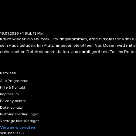
16.01.2026 • 1 Std. 13 Min.
Kaum wieder in New York City angekommen, erhält Professor van Duse
sein Haus geladen. Ein Platz hingegen bleibt leer. Van Dusen wird mit 
chinesischen Dolch sicherzustellen. Und damit gerät ein Fall ins Roll
zurückkehren wird ...
RTL+ useful links.
Services
Alle Programme
Hilfe & Kontakt
Impressum
Privacy center
Datenschutz
Nutzungsbedingungen
Verträge hier kündigen
Vertrag widerrufen
Wir sind RTL+