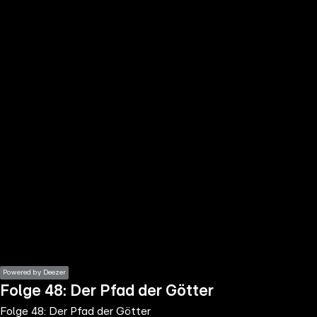
the
h page
 main
nt
the
ibility
ment
Powered by Deezer
Folge 48: Der Pfad der Götter
Folge 48: Der Pfad der Götter