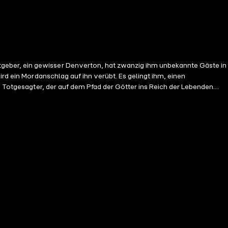
geber, ein gewisser Denverton, hat zwanzig ihm unbekannte Gäste in
rd ein Mordanschlag auf ihn verübt. Es gelingt ihm, einen
in Totgesagter, der auf dem Pfad der Götter ins Reich der Lebenden