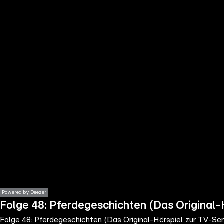
the
h page
 main
nt
the
ibility
ment
Powered by Deezer
Folge 48: Pferdegeschichten (Das Original-
Folge 48: Pferdegeschichten (Das Original-Hörspiel zur TV-Ser