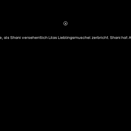
Abonnieren
Mehr
Details
, als Shani versehentlich Lilas Lieblingsmuschel zerbricht. Shani hat A