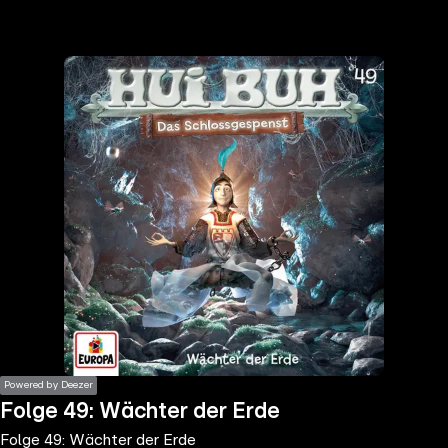
the
h page
 main
nt
the
ibility
ment
Powered by Deezer
Folge 49: Wächter der Erde
Folge 49: Wächter der Erde