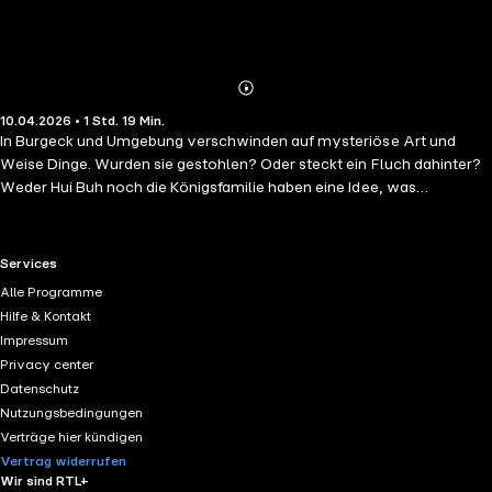
Abonnieren
Mehr
10.04.2026 • 1 Std. 19 Min.
Details
In Burgeck und Umgebung verschwinden auf mysteriöse Art und
Weise Dinge. Wurden sie gestohlen? Oder steckt ein Fluch dahinter?
Weder Hui Buh noch die Königsfamilie haben eine Idee, was
dahinterstecken könnte. Als sich auch noch die Tiere von den Höfen
der Bauern in Luft aufzulösen scheinen, gerät der Dorffrieden in
Gefahr. Julius und Konstanzia versuchen die erhitzten Gemüter zu
RTL+ useful links.
Services
beruhigen. Doch dann sind plötzlich die Kinder weg - und in Burgeck
Alle Programme
geht die Angst um ...
Hilfe & Kontakt
Impressum
Privacy center
Datenschutz
Nutzungsbedingungen
Verträge hier kündigen
Vertrag widerrufen
Wir sind RTL+