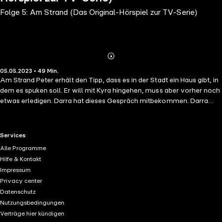
Folge 5: Am Strand (Das Original-Hörspiel zur TV-Serie)
Abonnieren
Mehr
05.05.2023 • 49 Min.
Details
Am Strand Peter erhält den Tipp, dass es in der Stadt ein Haus gibt, in
dem es spuken soll. Er will mit Kyra hingehen, muss aber vorher noch
etwas erledigen. Darra hat dieses Gespräch mitbekommen. Darra
kennt das Haus. Sein Besitzer Edward Boynton war der Architekt der
Bibliothek der Magie. Ausflug in die Natur Das Dezernat hat für die
Magie-Schüler zwei anspruchsvolle Aufgaben in einem Park
RTL+ useful links.
Services
inszeniert. Es geht um einen unkontrolliert speienden Wasserspender
Alle Programme
und einen Baum, der Passanten einfängt. Die beiden Feen sollen den
Hilfe & Kontakt
Wasserspender in den Griff bekommen und die beiden Elfen den
Impressum
magischen Baum finden.
Privacy center
Datenschutz
Nutzungsbedingungen
Verträge hier kündigen