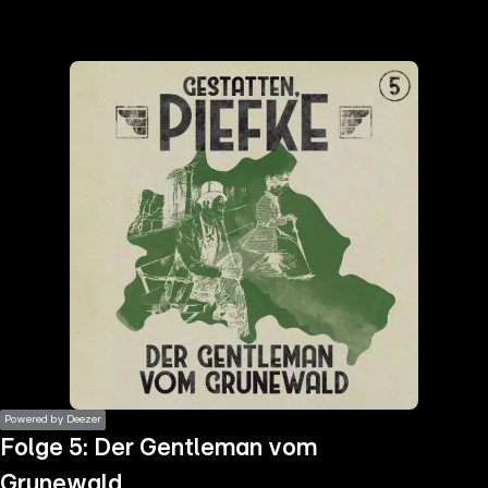
the
h page
 main
nt
the
ibility
ment
Powered by Deezer
Folge 5: Der Gentleman vom
Grunewald