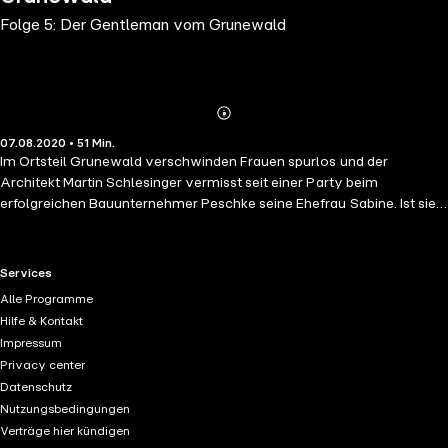
Folge 5: Der Gentleman vom Grunewald
Abonnieren
Mehr
07.08.2020 • 51 Min.
Details
Im Ortsteil Grunewald verschwinden Frauen spurlos und der
Architekt Martin Schlesinger vermisst seit einer Party beim
erfolgreichen Bauunternehmer Peschke seine Ehefrau Sabine. Ist sie
ebenfalls dem Gentleman vom Grunewald zum Opfer gefallen? Seit
Jahren geht dies in der näheren Umgebung so und Walter Piefke
nimmt die Sache mal genauer unter die Lupe. Kann er das Rätsel
RTL+ useful links.
Services
lösen und Sabine Schlesinger finden? Gemeinsam mit Anna Wagner
Alle Programme
macht er sich auf die Suche!
Hilfe & Kontakt
Impressum
Privacy center
Datenschutz
Nutzungsbedingungen
Verträge hier kündigen