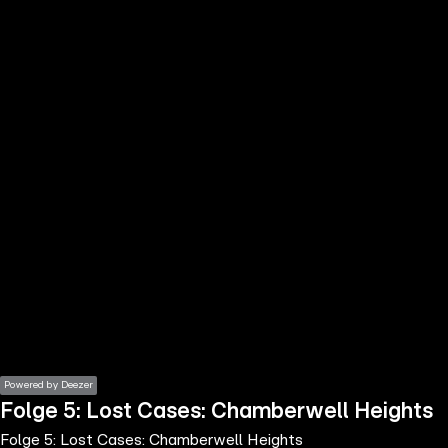
the
h page
 main
nt
the
ibility
ment
Powered by Deezer
Folge 5: Lost Cases: Chamberwell Heights
Folge 5: Lost Cases: Chamberwell Heights