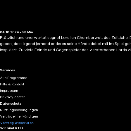
04.10.2024 • 58 Min.
Plötzlich und unerwartet segnet Lord Ian Chamberwell das Zeitliche.
geben, dass irgend jemand anderes seine Hände dabei mit im Spiel g
inspiziert. Zu viele Feinde und Gegenspieler des verstorbenen Lords z
kaltblütigen Mord zutrauen würde...
RTL+ useful links.
Services
Alle Programme
Hilfe & Kontakt
Impressum
Privacy center
Datenschutz
Nutzungsbedingungen
Verträge hier kündigen
Vertrag widerrufen
Wir sind RTL+