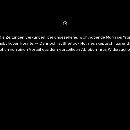
Abonnieren
Mehr
Details
 Die Zeitungen verkünden, der angesehene, wohlhabende Mann sei "san
ehabt haben könnte. -- Dennoch ist Sherlock Holmes skeptisch, als 
iehen nun einen Vorteil aus dem vorzeitigen Ableben ihres Widersacher