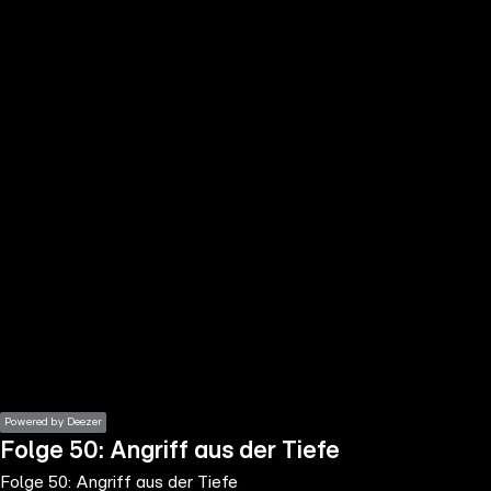
the
h page
 main
nt
the
ibility
ment
Powered by Deezer
Folge 50: Angriff aus der Tiefe
Folge 50: Angriff aus der Tiefe