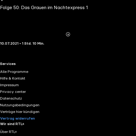
Folge 50: Das Grauen im Nachtexpress 1
Abonnieren
Mehr
10.07.2021 • 1 Std. 10 Min.
Details
RTL+ useful links.
Services
Alle Programme
Hilfe & Kontakt
Impressum
Privacy center
Datenschutz
Nutzungsbedingungen
Verträge hier kündigen
Vertrag widerrufen
Wir sind RTL+
Über RTL+