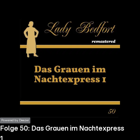
the
h page
 main
nt
the
ibility
ment
Powered by Deezer
Folge 50: Das Grauen im Nachtexpress
1