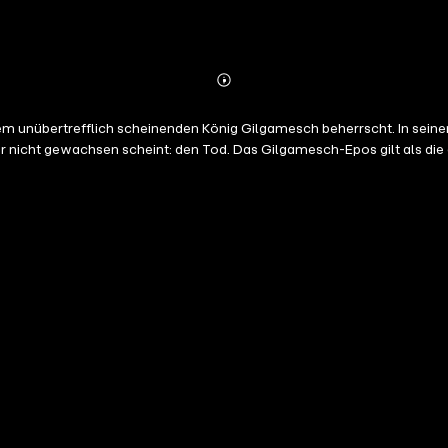
Abonnieren
Mehr
Details
dem unübertrefflich scheinenden König Gilgamesch beherrscht. In se
r nicht gewachsen scheint: den Tod. Das Gilgamesch-Epos gilt als die ä