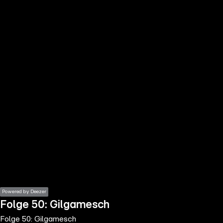
the
h page
 main
nt
the
ibility
ment
Powered by Deezer
Folge 50: Gilgamesch
Folge 50: Gilgamesch