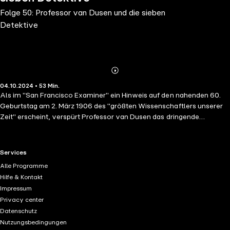
Folge 50: Professor van Dusen und die sieben
Detektive
Abonnieren
Mehr
04.10.2024 • 53 Min.
Details
Als im "San Francisco Examiner" ein Hinweis auf den nahenden 60.
Geburtstag am 2. März 1906 des "größten Wissenschaftlers unserer
Zeit" erscheint, verspürt Professor van Dusen das dringende
Bedürfnis, sich dem drohenden Geburtstagsrummel zu entziehen.
Gerade rechtzeitig trifft eine Einladung für den Professor und seinen
Begleiter Hutchinson Hatch in das Hotel Wawona im Yosemite-
RTL+ useful links.
Services
Nationalpark ein. Die beiden machen sich auf die Reise und werden,
Alle Programme
wie in dem Brief beschrieben, von der Endstation Raymond abgeholt.
Hilfe & Kontakt
Doch dass der Chauffeur sie mitten auf der Strecke aussetzt, war
Impressum
nicht verabredet. Zu Fuß wandern sie über Schneefelder und
Privacy center
Gletscher, bis sie eine phantastische Burg errei­chen. Dort werden die
Datenschutz
Denkmaschine und ihr Chronist bereits erwartet. Was jedoch
Nutzungsbedingungen
zunächst wie eine Geburtstagsüberraschung aussieht, entpuppt sich