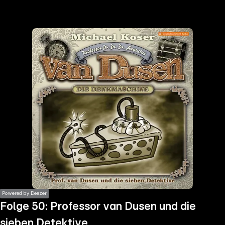
the
h page
 main
nt
the
ibility
ment
Powered by Deezer
Folge 50: Professor van Dusen und die
sieben Detektive