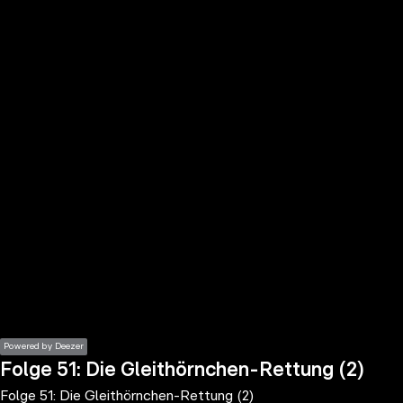
the
h page
 main
nt
the
ibility
ment
Powered by Deezer
Folge 51: Die Gleithörnchen-Rettung (2)
Folge 51: Die Gleithörnchen-Rettung (2)