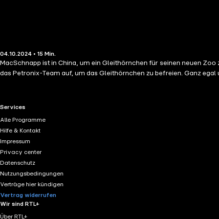
04.10.2024 • 15 Min.
MacSchnapp ist in China, um ein Gleithörnchen für seinen neuen Zoo z
das Petronix-Team auf, um das Gleithörnchen zu befreien. Ganz egal u
RTL+ useful links.
Services
Alle Programme
Hilfe & Kontakt
Impressum
Privacy center
Datenschutz
Nutzungsbedingungen
Verträge hier kündigen
Vertrag widerrufen
Wir sind RTL+
Über RTL+