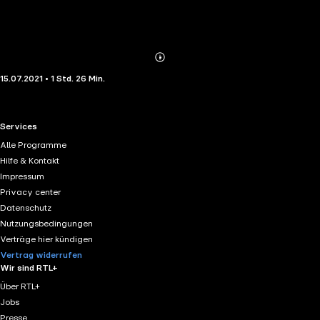
Abonnieren
Mehr
15.07.2021 • 1 Std. 26 Min.
Details
RTL+ useful links.
Services
Alle Programme
Hilfe & Kontakt
Impressum
Privacy center
Datenschutz
Nutzungsbedingungen
Verträge hier kündigen
Vertrag widerrufen
Wir sind RTL+
Über RTL+
Jobs
Presse