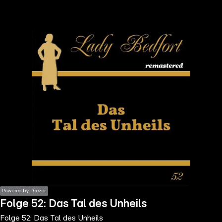
the
h page
 main
nt
the
ibility
ment
Powered by Deezer
Folge 52: Das Tal des Unheils
Folge 52: Das Tal des Unheils