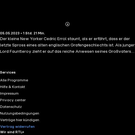
Abonnieren
Mehr
05.05.2023 • 1 Std. 21 Min.
Details
Der kleine New Yorker Cedric Errol staunt, als er erfährt, dass er der
letzte Spross eines alten englischen Grafengeschlechts ist. Als junger
Lord Fauntleroy zieht er auf das reiche Anwesen seines Großvaters,
des Earl of Dorincourt. Doch wird es ihm gelingen, das Herz des
verbitterten alten Mannes zu erweichen? (Nach dem Roman von
Frances Hodgson Burnett)
RTL+ useful links.
Services
Alle Programme
Hilfe & Kontakt
Impressum
Privacy center
Datenschutz
Nutzungsbedingungen
Verträge hier kündigen
Vertrag widerrufen
Wir sind RTL+