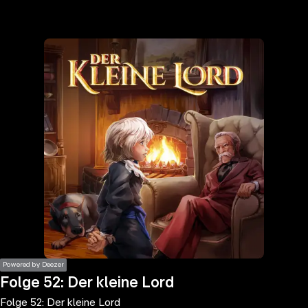
the
h page
 main
nt
the
ibility
ment
Powered by Deezer
Folge 52: Der kleine Lord
Folge 52: Der kleine Lord