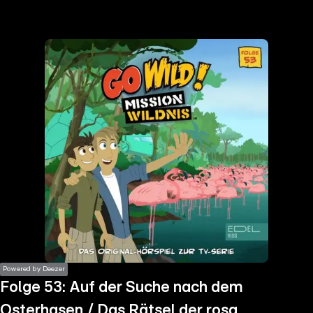
the
h page
 main
nt
the
ibility
ment
Powered by Deezer
Folge 53: Auf der Suche nach dem
Osterhasen / Das Rätsel der rosa