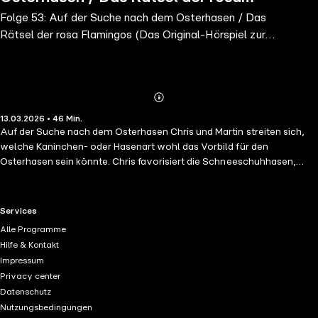
Folge 53: Auf der Suche nach dem Osterhasen / Das
Flamingos (Das Original-Hörspiel zur
Rätsel der rosa Flamingos (Das Original-Hörspiel zur
TV-Serie)
TV-Serie)
Abonnieren
Mehr
13.03.2026 • 46 Min.
Details
Auf der Suche nach dem Osterhasen Chris und Martin streiten sich,
welche Kaninchen- oder Hasenart wohl das Vorbild für den
Osterhasen sein könnte. Chris favorisiert die Schneeschuhhasen,
Martin den Antilopenhasen. Bis Chloe entscheidet: Jedes Kaninchen
oder jeder Hase, der in der Gegend, in der man wohnt, heimisch ist,
kann im Frühling auch der Osterhase sein. Das Rätsel der rosa
RTL+ useful links.
Services
Flamingos Flamingos brauchen für ihre pinke Färbung Carotinoide,
Alle Programme
die sie mit ihrem Schnabel aus dem Wasser filtern. Doch auch
Hilfe & Kontakt
Gourmand filtert das Wasser der Lagune, um daraus eine besondere
Impressum
Gewürzbrühe herzustellen. Das Ergebnis sind weiße Flamingos, ein
Privacy center
Zustand, den das Wildteam nicht akzeptieren kann.
Datenschutz
Nutzungsbedingungen