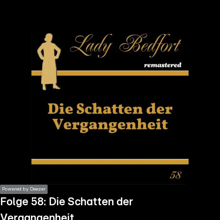
the
h page
 main
nt
the
ibility
ment
Powered by Deezer
Folge 58: Die Schatten der
Vergangenheit