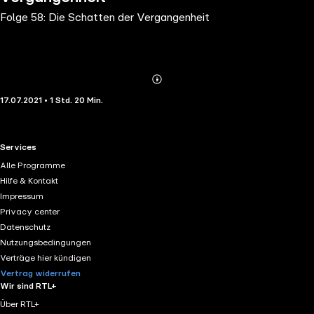
Folge 58: Die Schatten der Vergangenheit
Abonnieren
Mehr
17.07.2021 • 1 Std. 20 Min.
Details
RTL+ useful links.
Services
Alle Programme
Hilfe & Kontakt
Impressum
Privacy center
Datenschutz
Nutzungsbedingungen
Verträge hier kündigen
Vertrag widerrufen
Wir sind RTL+
Über RTL+