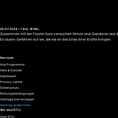
05.07.2024 • 1 Std. 18 Min.
Zusammen mit der Fürstin Ilura versuchen Simon und Ganduran aus d
Es lauern Gefahren auf sie, die sie an das Ende ihrer Kräfte bringen.
RTL+ useful links.
Services
Alle Programme
Hilfe & Kontakt
Impressum
Privacy center
Datenschutz
Nutzungsbedingungen
Verträge hier kündigen
Vertrag widerrufen
Wir sind RTL+
Über RTL+