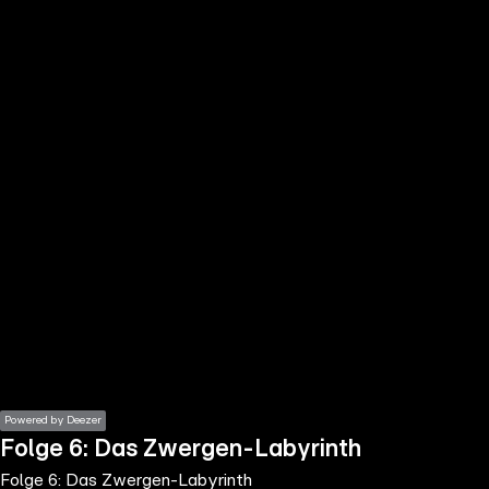
the
h page
 main
nt
the
ibility
ment
Powered by Deezer
Folge 6: Das Zwergen-Labyrinth
Folge 6: Das Zwergen-Labyrinth