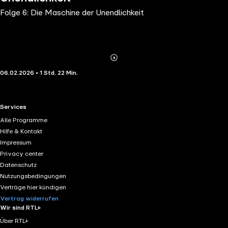
Folge 6: Die Maschine der Unendlichkeit
Abonnieren
Mehr
06.02.2026 • 1 Std. 22 Min.
Details
RTL+ useful links.
Services
Alle Programme
Hilfe & Kontakt
Impressum
Privacy center
Datenschutz
Nutzungsbedingungen
Verträge hier kündigen
Vertrag widerrufen
Wir sind RTL+
Über RTL+