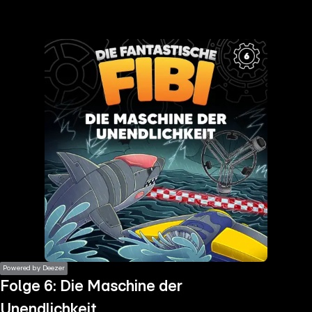
the
h page
 main
nt
the
ibility
ment
Powered by Deezer
Folge 6: Die Maschine der
Unendlichkeit