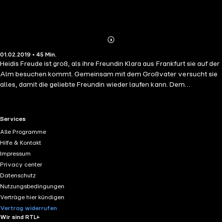
Abonnieren
Mehr
01.02.2019 • 45 Min.
Details
Heidis Freude ist groß, als ihre Freundin Klara aus Frankfurt sie auf der
Alm besuchen kommt. Gemeinsam mit dem Großvater versucht sie
alles, damit die geliebte Freundin wieder laufen kann. Dem
Geißenpeter gefällt es gar nicht, dass Heidi so viel Zeit mit Klara
verbringt. Er ist eifersüchtig und da kommt ihm Klaras Rollstuhl
gerade recht.
RTL+ useful links.
Services
Alle Programme
Hilfe & Kontakt
Impressum
Privacy center
Datenschutz
Nutzungsbedingungen
Verträge hier kündigen
Vertrag widerrufen
Wir sind RTL+