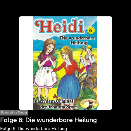
the
h page
 main
nt
the
ibility
ment
Powered by Deezer
Folge 6: Die wunderbare Heilung
Folge 6: Die wunderbare Heilung