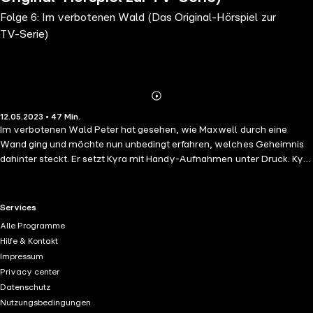
Folge 6: Im verbotenen Wald (Das Original-Hörspiel zur
TV-Serie)
Abonnieren
Mehr
12.05.2023 • 47 Min.
Details
Im verbotenen Wald Peter hat gesehen, wie Maxwell durch eine
Wand ging und möchte nun unbedingt erfahren, welches Geheimnis
dahinter steckt. Er setzt Kyra mit Handy-Aufnahmen unter Druck. Kyra
hat keine andere Wahl, als Peter mit in die magische Bibliothek zu
nehmen. Als Ruksy dort auftaucht, muss Kyra sie ablenken. Derweil
stöbert Peter weiter dort herum und verschwindet auf einmal in dem
RTL+ useful links.
Services
Buch „Spannende Geschichten aus dem verbotenen Wald“. Die
Alle Programme
Pyjama-Party Kyra träumt davon, wie sich Bücher übereinander
Hilfe & Kontakt
stapeln. Am nächsten Tag sind die Bücher in der Bibliothek genauso
Impressum
gestapelt. Als sie eines der Bücher berührt, geschieht Seltsames. Kyra
Privacy center
hat plötzlich neue magische Kräfte, die sie nicht kontrollieren kann.
Datenschutz
Das erste Opfer ist der Professor, der zum Meerschweinchen wird. Lily
Nutzungsbedingungen
und Imogen beschließen, Kyra und ihre neuen Kräfte zu bewachen