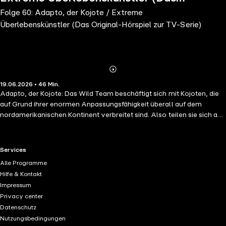
Folge 60: Adapto, der Kojote / Extreme
Original-Hörspiel zur TV-Serie)
Überlebenskünstler (Das Original-Hörspiel zur TV-Serie)
Abonnieren
Mehr
19.06.2026 • 46 Min.
Details
Adapto, der Kojote: Das Wild Team beschäftigt sich mit Kojoten, die
auf Grund ihrer enormen Anpassungsfähigkeit überall auf dem
nordamerikanischen Kontinent verbreitet sind. Also teilen sie sich auf,
Chris fährt in die nördlichen Prärien, Stella in die Sonora-Wüste,
Martin in die Karibik, Jimmy in die nächste Stadt und Chloe bleibt im
Wald in der Nähe von Zachs Villa. / Extreme Überlebenskünstler:
RTL+ useful links.
Services
Während Chris und Martin im Weltraum nach unbekannten
Alle Programme
Lebensformen suchen, beschäftigt sich der Rest des Wildteams mit
Hilfe & Kontakt
Tardigraden oder Bärtierchen, die auch unter den extremsten
Impressum
Bedingungen überlebensfähig bleiben. Die Kratt-Brüder landen auf
Privacy center
dem Mond, doch als dort ihr Raumschiff ohne sie davonschwebt,
Datenschutz
scheinen sie verloren. Jetzt kann nur noch „Bärtierchen-Power“ sie
Nutzungsbedingungen
retten!