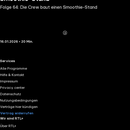
Folge 64: Die Crew baut einen Smoothie-Stand
Abonnieren
Mehr
16.01.2026 • 20 Min.
Details
RTL+ useful links.
Services
Alle Programme
Hilfe & Kontakt
Impressum
Privacy center
Datenschutz
Nutzungsbedingungen
Verträge hier kündigen
Vertrag widerrufen
Wir sind RTL+
Über RTL+