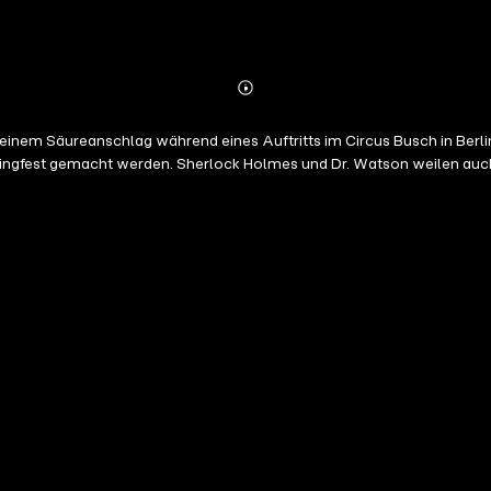
Abonnieren
Mehr
Details
einem Säureanschlag während eines Auftritts im Circus Busch in Berl
ingfest gemacht werden. Sherlock Holmes und Dr. Watson weilen auch ge