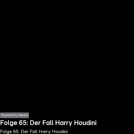
the
h page
 main
nt
the
ibility
ment
Powered by Deezer
Folge 65: Der Fall Harry Houdini
Folge 65: Der Fall Harry Houdini