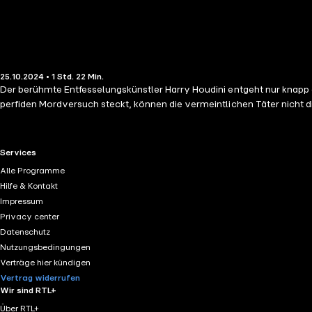
25.10.2024 • 1 Std. 22 Min.
Der berühmte Entfesselungskünstler Harry Houdini entgeht nur knapp 
perfiden Mordversuch steckt, können die vermeintlichen Täter nicht d
RTL+ useful links.
Services
Alle Programme
Hilfe & Kontakt
Impressum
Privacy center
Datenschutz
Nutzungsbedingungen
Verträge hier kündigen
Vertrag widerrufen
Wir sind RTL+
Über RTL+