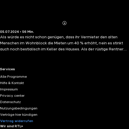
Abonnieren
Mehr
05.07.2024 • 56 Min.
Details
Als würde es nicht schon genügen, dass ihr Vermieter den alten
Menschen im Wohnblock die Mieten um 40 % erhöht, nein es stinkt
auch noch bestialisch im Keller des Hauses. Als der rüstige Rentner
Michael Carpenter nach der Ursache suchen will, ahnt er nicht, in
welche Gefahr er sich begibt, denn dort unten erwarten ihn ... Monster
im Keller!
RTL+ useful links.
Services
Alle Programme
Hilfe & Kontakt
Impressum
Privacy center
Datenschutz
Nutzungsbedingungen
Verträge hier kündigen
Vertrag widerrufen
Wir sind RTL+