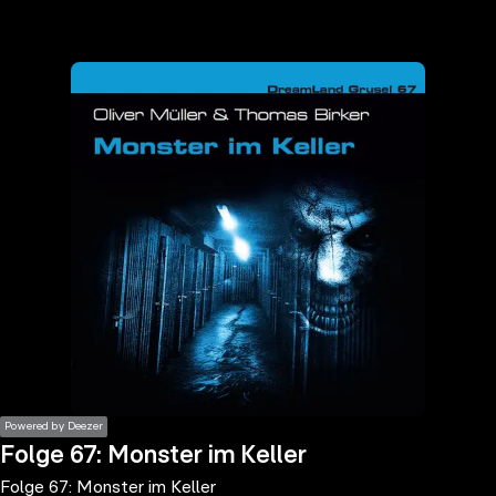
the
h page
 main
nt
the
ibility
ment
Powered by Deezer
Folge 67: Monster im Keller
Folge 67: Monster im Keller