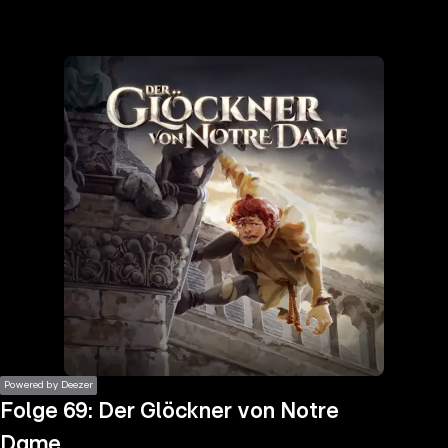
the
h page
 main
nt
the
ibility
ment
Powered by Deezer
Folge 69: Der Glöckner von Notre
Dame