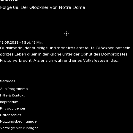
Folge 69: Der Glöckner von Notre Dame
Abonnieren
Mehr
12.05.2023 • 1 Std. 13 Min.
Details
Quasimodo, der bucklige und monströs entstellte Glöckner, hat sein
ganzes Leben allein in der Kirche unter der Obhut des Domprobstes
Frollo verbracht. Als er sich während eines Volksfestes in die
Außenwelt wagt, verliebt er sich in die schöne Zigeunerin Esmeralda.
Doch der kaltherzige Frollo hat andere Pläne ... (Nach Victor Hugo)
RTL+ useful links.
Services
Alle Programme
Hilfe & Kontakt
Impressum
Privacy center
Datenschutz
Nutzungsbedingungen
Verträge hier kündigen