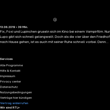
Abonnieren
Mehr
13.06.2019 • 39 Min.
Details
Fix, Foxi und Lupinchen gruseln sich im Kino bei einem Vampirfilm. Nur
Lupo gibt sich schnell gelangweilt. Doch als die vier über den Friedhof
nach Hause gehen, ist es auch mit seiner Ruhe schnell vorbei. Denn
was entsteigt da dem Sarg in einer Gruft? Genau, ein Vampir! Und das
ist erst der Anfang ...
RTL+ useful links.
Services
Alle Programme
Hilfe & Kontakt
Impressum
Privacy center
Datenschutz
Nutzungsbedingungen
Verträge hier kündigen
Vertrag widerrufen
Wir sind RTL+