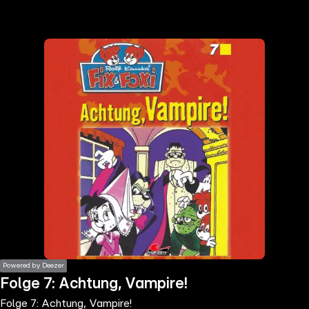
the
h page
 main
nt
the
ibility
ment
Powered by Deezer
Folge 7: Achtung, Vampire!
Folge 7: Achtung, Vampire!