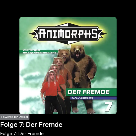
the
h page
 main
nt
the
ibility
ment
Powered by Deezer
Folge 7: Der Fremde
Folge 7: Der Fremde