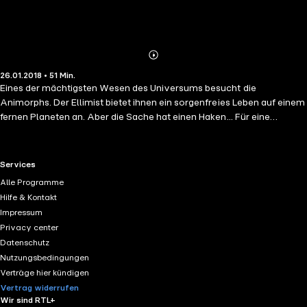
Abonnieren
Mehr
26.01.2018 • 51 Min.
Details
Eines der mächtigsten Wesen des Universums besucht die
Animorphs. Der Ellimist bietet ihnen ein sorgenfreies Leben auf einem
fernen Planeten an. Aber die Sache hat einen Haken... Für eine
Handvoll Menschen bedeutet das die Rettung - alle anderen werden
durch die Yirks versklavt. Keine leichte Wahl. Zumal eine Reise in die
Zukunft den Animorphs zeigt, daß die Yirks diesen Kampf so oder so
RTL+ useful links.
Services
gewinnen...
Alle Programme
Hilfe & Kontakt
Impressum
Privacy center
Datenschutz
Nutzungsbedingungen
Verträge hier kündigen
Vertrag widerrufen
Wir sind RTL+