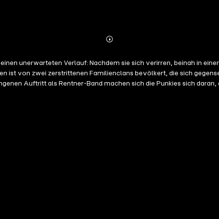
Abonnieren
Mehr
Details
 einen unerwarteten Verlauf: Nachdem sie sich verirren, beinah in e
hen ist von zwei zerstrittenen Familienclans bevölkert, die sich geg
enen Auftritt als Rentner-Band machen sich die Punkies sich daran, da