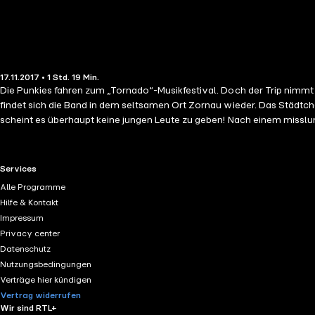
17.11.2017 • 1 Std. 19 Min.
Die Punkies fahren zum „Tornado“-Musikfestival. Doch der Trip nimmt
findet sich die Band in dem seltsamen Ort Zornau wieder. Das Städtc
scheint es überhaupt keine jungen Leute zu geben! Nach einem misslung
spektakuläres neues Abenteuer- mit viel Musik!
RTL+ useful links.
Services
Alle Programme
Hilfe & Kontakt
Impressum
Privacy center
Datenschutz
Nutzungsbedingungen
Verträge hier kündigen
Vertrag widerrufen
Wir sind RTL+