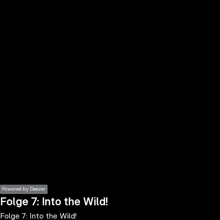
the
h page
 main
nt
the
ibility
ment
Powered by Deezer
Folge 7: Into the Wild!
Folge 7: Into the Wild!