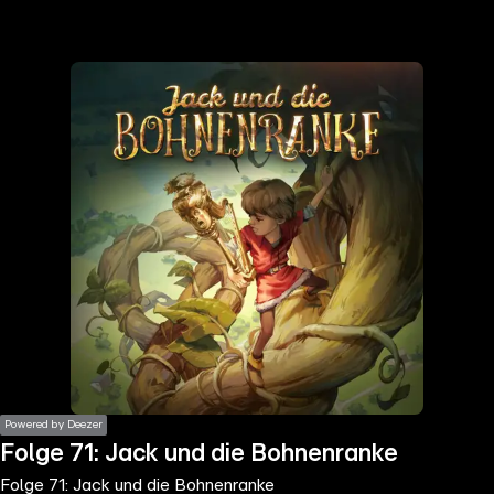
the
h page
 main
nt
the
ibility
ment
Powered by Deezer
Folge 71: Jack und die Bohnenranke
Folge 71: Jack und die Bohnenranke