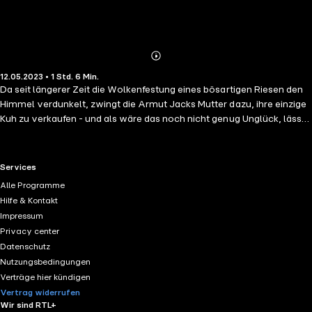
Abonnieren
Mehr
12.05.2023 • 1 Std. 6 Min.
Details
Da seit längerer Zeit die Wolkenfestung eines bösartigen Riesen den
Himmel verdunkelt, zwingt die Armut Jacks Mutter dazu, ihre einzige
Kuh zu verkaufen - und als wäre das noch nicht genug Unglück, lässt
sich Jack statt baren Geldes ein paar Bohnen für das treue Tier
andrehen. Als daraus aber eine riesige Ranke bis hoch in das Reich
des Riesen hervorwächst, erkennt der abenteuerlustige Jungen eine
RTL+ useful links.
Services
Chance, die Sache doch noch zum Guten zu wenden ... wenn er dabei
Alle Programme
nicht zum Frühstück gefressen wird, heißt das.
Hilfe & Kontakt
Impressum
Privacy center
Datenschutz
Nutzungsbedingungen
Verträge hier kündigen
Vertrag widerrufen
Wir sind RTL+