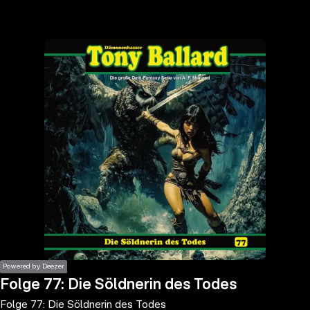
the
h page
 main
nt
the
ibility
ment
Powered by Deezer
Folge 77: Die Söldnerin des Todes
Folge 77: Die Söldnerin des Todes