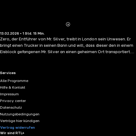
Abonnieren
Mehr
13.02.2026 • 1 Std. 15 Min.
Details
Zero, der Entführer von Mr. Silver, treibt in London sein Unwesen. Er
bringt einen Trucker in seinen Bann und will, dass dieser den in einem
Eisblock gefangenen Mr. Silver an einen geheimen Ort transportiert.
Tony kämpft gegen die Zeit und hofft, noch rechtzeitig seinem Freund
Mr. Silver zu Hilfe zu eilen. Währenddessen sind Metal und Rillo
Raedyp hilflos ausgeliefert, doch da erscheint überraschende Hilfe ...
RTL+ useful links.
Services
Die Söldnerin des Todes.
Alle Programme
Hilfe & Kontakt
Impressum
Privacy center
Datenschutz
Nutzungsbedingungen
Verträge hier kündigen
Vertrag widerrufen
Wir sind RTL+