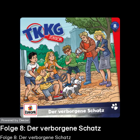
the
h page
 main
nt
the
ibility
ment
Powered by Deezer
Folge 8: Der verborgene Schatz
Folge 8: Der verborgene Schatz