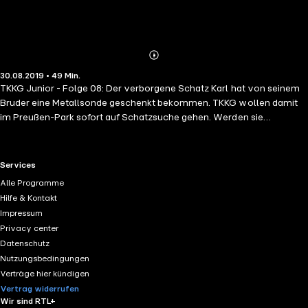
Abonnieren
Mehr
30.08.2019 • 49 Min.
Details
TKKG Junior - Folge 08: Der verborgene Schatz Karl hat von seinem
Bruder eine Metallsonde geschenkt bekommen. TKKG wollen damit
im Preußen-Park sofort auf Schatzsuche gehen. Werden sie
tatsächlich etwas finden? Und wer sind die beiden seltsamen
Gestalten, die sie verfolgen? Und führt das Loch in der Erde wirklich in
eine Räuberhöhle?
RTL+ useful links.
Services
Alle Programme
Hilfe & Kontakt
Impressum
Privacy center
Datenschutz
Nutzungsbedingungen
Verträge hier kündigen
Vertrag widerrufen
Wir sind RTL+