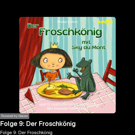
the
h page
 main
nt
the
ibility
ment
Powered by Deezer
Folge 9: Der Froschkönig
Folge 9: Der Froschkönig