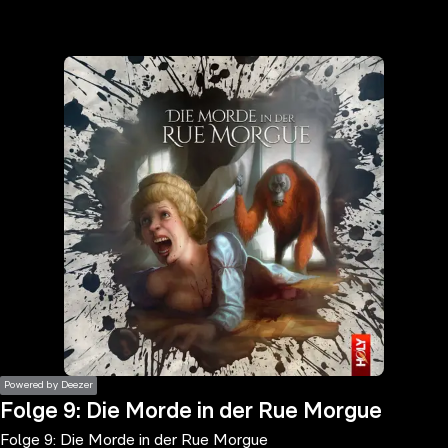
the
h page
 main
nt
the
ibility
ment
Powered by Deezer
Folge 9: Die Morde in der Rue Morgue
Folge 9: Die Morde in der Rue Morgue