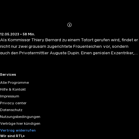
Abonnieren
Mehr
12.05.2023 • 58 Min.
Details
Als Kommissar Thiery Bernard zu einem Tatort gerufen wird, findet er
nicht nur zwei grausam zugerichtete Frauenleichen vor, sondern
auch den Privatermittler Auguste Dupin. Einen genialen Exzentriker,
der ihm aus intellektuellem Interesse helfen will, den Fall zu lösen. Die
Ergebnisse, die seine außergewöhnliche Kombinationsgabe zutage
fördert, sind absonderlich genug, doch bald zeigt sich, dass tiefere
RTL+ useful links.
Services
Zusammenhänge hinter der Bluttat stecken - und die beiden Toten in
Alle Programme
der Rue Morgue nicht die einzigen Leichen bleiben. - Edgar Allan Poes
Hilfe & Kontakt
Dupin gilt als Vorläufer von Sherlock Holmes. Diese Neuinterpretation
Impressum
seiner bekannten Geschichte geht jedoch weit über den Fall hinaus,
Privacy center
den er beim ursprünglichen Erscheinen 1841 zu lösen hatte ...
Datenschutz
Nutzungsbedingungen
Verträge hier kündigen
Vertrag widerrufen
Wir sind RTL+