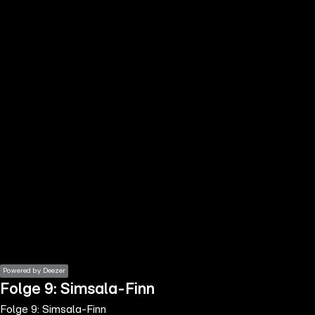
the
h page
 main
nt
the
ibility
ment
Powered by Deezer
Folge 9: Simsala-Finn
Folge 9: Simsala-Finn