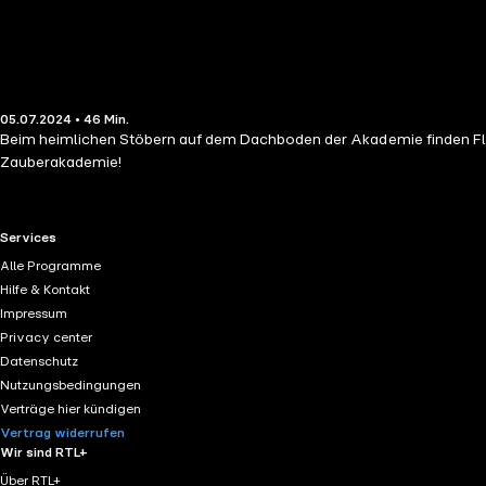
05.07.2024 • 46 Min.
Beim heimlichen Stöbern auf dem Dachboden der Akademie finden Flo u
Zauberakademie!
RTL+ useful links.
Services
Alle Programme
Hilfe & Kontakt
Impressum
Privacy center
Datenschutz
Nutzungsbedingungen
Verträge hier kündigen
Vertrag widerrufen
Wir sind RTL+
Über RTL+