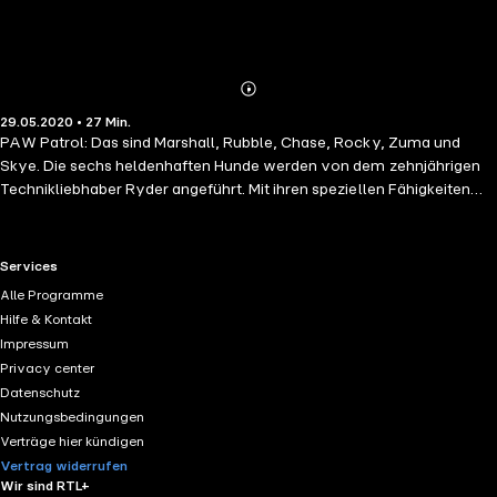
Abonnieren
Mehr
29.05.2020 • 27 Min.
Details
PAW Patrol: Das sind Marshall, Rubble, Chase, Rocky, Zuma und
Skye. Die sechs heldenhaften Hunde werden von dem zehnjährigen
Technikliebhaber Ryder angeführt. Mit ihren speziellen Fähigkeiten
und einzigartigen Fahrzeugen schaffen sie es, jede Mission zu
bewältigen. Für die PAW Patrol gilt: Kein Einsatz zu groß, keine Pfote
zu klein!
RTL+ useful links.
Services
Alle Programme
Hilfe & Kontakt
Impressum
Privacy center
Datenschutz
Nutzungsbedingungen
Verträge hier kündigen
Vertrag widerrufen
Wir sind RTL+