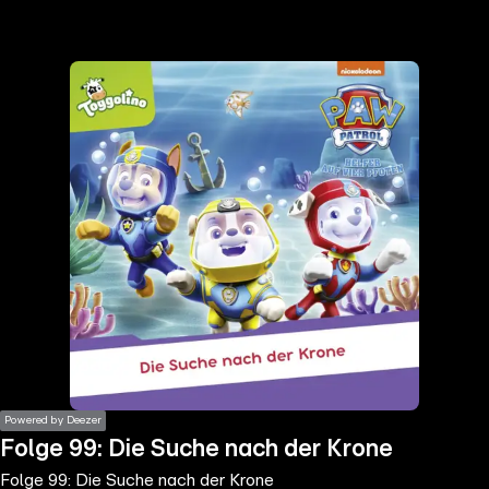
the
h page
 main
nt
the
ibility
ment
Powered by Deezer
Folge 99: Die Suche nach der Krone
Folge 99: Die Suche nach der Krone