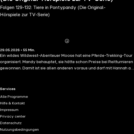
Folgen 129-132: Tiere in Pontypandy (Die Original-
Hörspiele zur TV-Serie)
Abonnieren
Mehr
29.05.2026 • 55 Min.
Details
Ein wildes Wildwest-Abenteuer Moose hat eine Pferde-Trekking-Tour
organisiert. Mandy behauptet, sie hätte schon Preise bei Reitturnieren
gewonnen. Damit ist sie allen anderen voraus und darf mit Hannah an
der Trekking-Tour teilnehmen, während die anderen Kinder zu Fuß
gehen müssen. Aber in Wirklichkeit hatte Mandy vorher noch nie auf
einem Pferd gesessen und hat sogar Angst. Das Pferd wird von
RTL+ useful links.
Services
Mandys Anspannung panisch und sie stürzen zusammen in eine
Alle Programme
Schlucht. Die Stinkekatze Sam hat eine Katze aus einem
Hilfe & Kontakt
Abwasserkanal befreit, aber nun stinken beide ganz furchtbar.
Impressum
Tierärztin Lizzie muss die Katze bei den Floods abstellen, als sie zu
Privacy center
einem Notfall gerufen wird. Dort wollen Norman und die anderen
Datenschutz
gerade einen Krimi schauen. Aber das Film-Vergnügen wird durch den
Nutzungsbedingungen
penetranten Gestank der Katze erheblich gestört. Mandy hat die