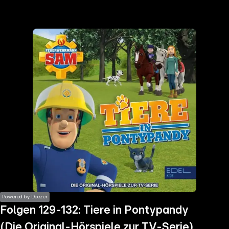
the
h page
 main
nt
the
ibility
ment
Powered by Deezer
Folgen 129-132: Tiere in Pontypandy
(Die Original-Hörspiele zur TV-Serie)