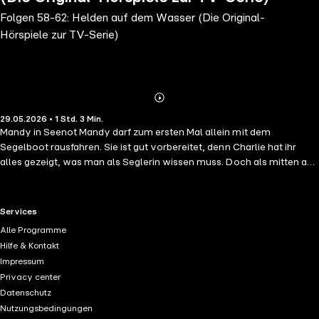
Folgen 58-62: Helden auf dem Wasser (Die Original-
Hörspiele zur TV-Serie)
Abonnieren
Mehr
29.05.2026 • 1 Std. 3 Min.
Details
Mandy in Seenot Mandy darf zum ersten Mal allein mit dem
Segelboot rausfahren. Sie ist gut vorbereitet, denn Charlie hat ihr
alles gezeigt, was man als Seglerin wissen muss. Doch als mitten auf
See plötzlich der Mast ihres Segelbootes bricht, muss Mandy zeigen,
ob sie ihr Wissen auch umsetzen kann. Natürlich wird gleichzeitig eine
Rettungsaktion der Feuerwehrtruppe gestartet. Doch leider hat Elvis
RTL+ useful links.
Services
das Rettungsboot Neptun bei der letzten Wartung nicht richtig
Alle Programme
repariert. Wird es trotzdem gelingen, Mandy aus ihrer Notlage zu
Hilfe & Kontakt
befreien? Dilys, die Seeplage Charlie fährt mit Mandy, Norman und
Impressum
Dilys auf See hinaus. Die beiden Kinder wollen heute ihr Angel-
Privacy center
Abzeichen der Pontypandy-Pfadfinder machen. Aber weil Dilys so
Datenschutz
versessen darauf ist, dass ihr kleiner Norman der tollste Angler ist,
Nutzungsbedingungen
macht sie eine Dummheit nach der anderen. Schließlich treibt