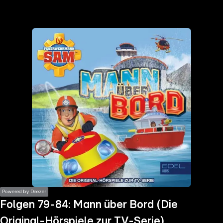
the
h page
 main
nt
the
ibility
ment
Powered by Deezer
Folgen 79-84: Mann über Bord (Die
Original-Hörspiele zur TV-Serie)