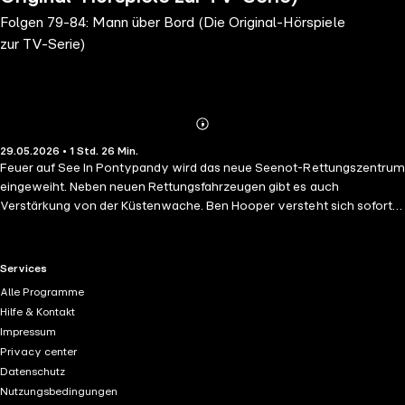
Folgen 79-84: Mann über Bord (Die Original-Hörspiele
zur TV-Serie)
Abonnieren
Mehr
29.05.2026 • 1 Std. 26 Min.
Details
Feuer auf See In Pontypandy wird das neue Seenot-Rettungszentrum
eingeweiht. Neben neuen Rettungsfahrzeugen gibt es auch
Verstärkung von der Küstenwache. Ben Hooper versteht sich sofort
bestens mit Feuerwehrmann Sam und allen anderen. Das muss
gefeiert werden, aber leider ist Mike leichtsinnig, als er das Feuerwerk
auf der Plattform auf dem Meer aufbaut. Wal in Sicht Charlie will mit
RTL+ useful links.
Services
Gwendolyn aufs Meer hinausfahren, um Walgesänge aufzunehmen.
Alle Programme
Ben schließt sich den beiden kurzerhand an. Er kennt die Gewässer
Hilfe & Kontakt
vor Pontypandy noch nicht gut und bringt das Boot zum Kentern.
Impressum
Sam und die anderen Feuerwehrleute haben große Schwierigkeiten,
Privacy center
die drei Seebrüchigen im Dunkeln zu finden, aber Charlie sorgt mit
Datenschutz
einem alten Pontypandy-Seefahrerlied dafür, dass sie die Hoffnung
Nutzungsbedingungen
auf Rettung nicht verlieren. Der Pontypandy-Gokart-Cup Wie jedes